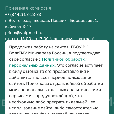
Приемная комиссия
+7 (8442) 53-23-33
г. Волгоград, площадь Павших Борцов, зд. 1,
кабинет 3-47
priem@volgmed.ru
вт-пт, с 13:00 до 17:00 (для приема граждан)
Продолжая работу на сайте ФГБОУ ВО
Приемная ректора
ВолгГМУ Минздрава России, я подтверждаю
своё согласие с
Политикой обработки
+7 (8442) 38-50-05
персональных данных.
Это согласие вступает
г. Волгоград, площадь Павших Борцов, зд. 1,
в силу с момента его предоставления и
кабинет 3-11
действительно весь период пользования
post@volgmed.ru
сайтом. При отказе от дальнейшей обработки
пн-пт, с 08.30 до 17.00 (перерыв с 12.30 до 13.00)
моих персональных данных аналитическими
сервисами я предупреждён(-а), что
о быть врачом
Ис
необходимо либо прекратить дальнейшее
использование сайта, либо самостоятельно