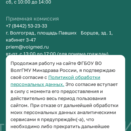
сб, с 10:00 до 14:00
Приемная комиссия
+7 (8442) 53-23-33
г. Волгоград, площадь Павших Борцов, зд. 1,
кабинет 3-47
priem@volgmed.ru
вт-пт, с 13:00 до 17:00 (для приема граждан)
Продолжая работу на сайте ФГБОУ ВО
ВолгГМУ Минздрава России, я подтверждаю
Приемная ректора
своё согласие с
Политикой обработки
+7 (8442) 38-50-05
персональных данных.
Это согласие вступает
г. Волгоград, площадь Павших Борцов, зд. 1,
в силу с момента его предоставления и
кабинет 3-11
действительно весь период пользования
post@volgmed.ru
сайтом. При отказе от дальнейшей обработки
пн-пт, с 08.30 до 17.00 (перерыв с 12.30 до 13.00)
моих персональных данных аналитическими
сервисами я предупреждён(-а), что
во быть врачом
Ис
необходимо либо прекратить дальнейшее