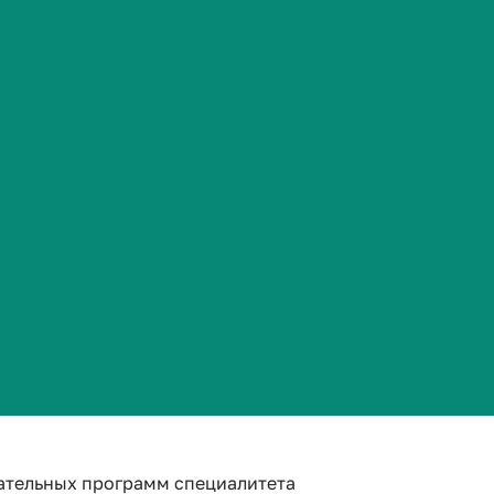
Сведения об образовательной организации
тельности
ательных программ бакалавриата и магистратуры
ательных программ специалитета