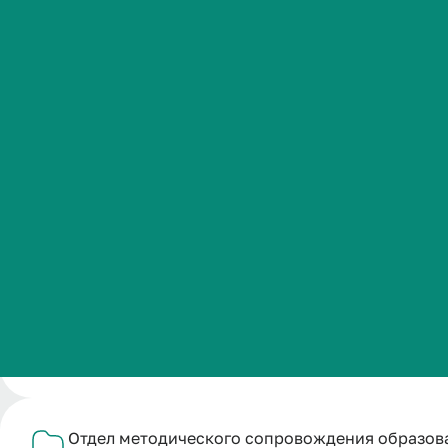
Подробнее
Студенческая жизнь
Международная
деятельность
Положение о структурном подразделении
1 документ
Абитуриенту
Отдел контроля качества образовательной дея
Обучающемуся
59 документов
Бизнесу
Отдел методического сопровождения образов
303 документа
Отдел методического сопровождения образов