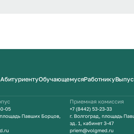
Абитуриенту
Обучающемуся
Работнику
Выпус
рпус
Приемная комиссия
50-05
+7 (8442) 53-23-33
, площадь Павших Борцов,
г. Волгоград, площадь Па
зд. 1, кабинет 3-47
d.ru
priem@volgmed.ru