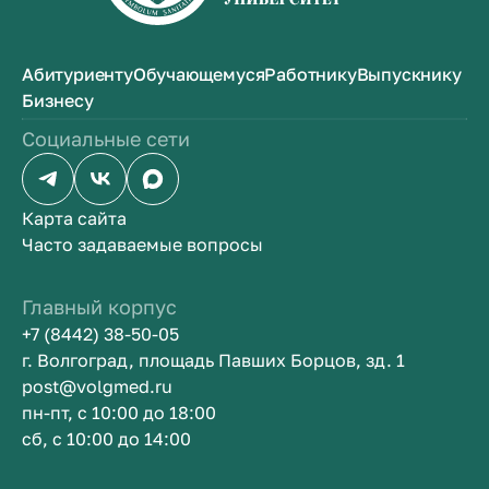
наложения подвижных лигатур в условиях
хронического опыта, модель язвы желудка
и 12-перстной кишки, модель инфаркта
Абитуриенту
Обучающемуся
Работнику
Выпускнику
миокарда и др.). Под руководством
Бизнесу
Гавриилы Афанасьевича на кафедре было
защищено 2 докторских и 10 кандидатских
Социальные сети
диссертаций, опубликовано более 200
научных работ.
Карта сайта
Часто задаваемые вопросы
Главный корпус
+7 (8442) 38-50-05
г. Волгоград, площадь Павших Борцов, зд. 1
post@volgmed.ru
пн-пт, с 10:00 до 18:00
сб, с 10:00 до 14:00