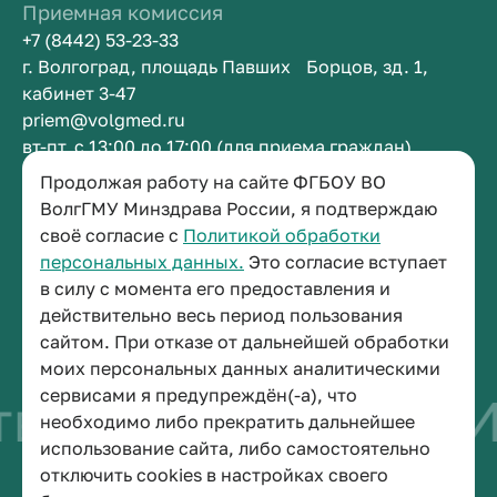
Приемная комиссия
+7 (8442) 53-23-33
г. Волгоград, площадь Павших Борцов, зд. 1,
кабинет 3-47
priem@volgmed.ru
вт-пт, с 13:00 до 17:00 (для приема граждан)
Продолжая работу на сайте ФГБОУ ВО
ВолгГМУ Минздрава России, я подтверждаю
Приемная ректора
своё согласие с
Политикой обработки
+7 (8442) 38-50-05
персональных данных.
Это согласие вступает
г. Волгоград, площадь Павших Борцов, зд. 1,
в силу с момента его предоставления и
кабинет 3-11
действительно весь период пользования
post@volgmed.ru
сайтом. При отказе от дальнейшей обработки
пн-пт, с 08.30 до 17.00 (перерыв с 12.30 до 13.00)
моих персональных данных аналитическими
сервисами я предупреждён(-а), что
о быть врачом
Ис
необходимо либо прекратить дальнейшее
использование сайта, либо самостоятельно
отключить cookies в настройках своего
© 2026 Волгоградский государственный медицинский университет