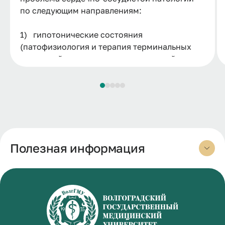
по следующим направлениям:
1) гипотонические состояния
(патофизиология и терапия терминальных
состояний, связанных с кровопотерей и
шоком с учетом различных преморбидных
состояний организма; центральным
вопросом было изучение оживления после
кровопотерь);
2) гипертонические состояния
(моделирование гипертензии и изучение
Полезная информация
ведущих звеньев ее патогенеза).
Разработан целый ряд методических
приемов моделирования патологических
процессов и состояний организма, таких
как анемизация головного мозга методом