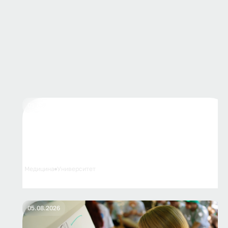
05.08.2026
Администрация Волгограда благоустроит
территорию у нового Многопрофильного
медицинского центра ВолгГМУ
Медицина
Университет
05.08.2026