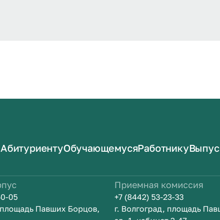
Абитуриенту
Обучающемуся
Работнику
Выпус
рпус
Приемная комиссия
50-05
+7 (8442) 53-23-33
, площадь Павших Борцов,
г. Волгоград, площадь Па