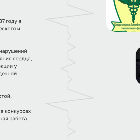
7 году в
еского и
 нарушений
яния сердца,
екции у
рдечной
отой,
на конкурсах
ная работа.