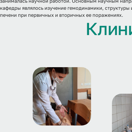
занималась научной работой. Основным научным нап
кафедры являлось изучение гемодинамики, структуры 
печени при первичных и вторичных ее поражениях.
К
л
и
н