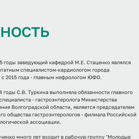
ь
н
о
с
т
ь
15 годы заведующий кафедрой М.Е. Стаценко являлся
штатным специалистом-кардиологом города
а с 2015 года - главным нефрологом ЮФО.
14 годы С.В. Туркина выполняла обязанности главного
специалиста - гастроэнтеролога Министерства
ния Волгоградской области, является председателем
го общества гастроэнтерологов - филиала Российской
логической ассоциации.
нченко много лет входит в рабочую группу "Молодые