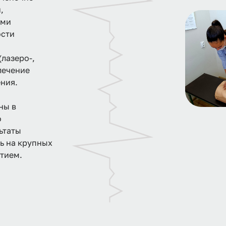
,
ими
ости
лазеро-,
лечение
ения.
ны в
о
ьтаты
ь на крупных
стием.