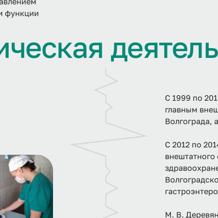
равлением
и функции
и
ч
е
с
к
а
я
д
е
я
т
е
л
С 1999 по 20
главным вне
Волгограда, 
С 2012 по 20
внештатного 
здравоохране
Волгоградско
гастроэнтеро
М. В. Деревя