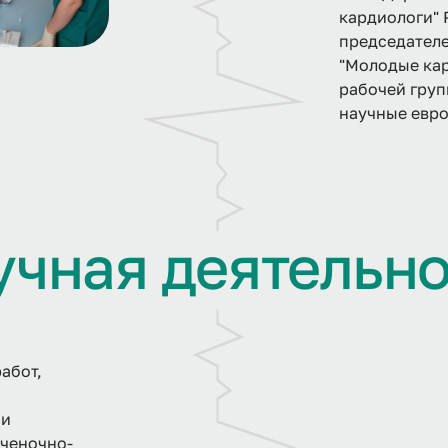
кардиологи" 
председателе
"Молодые кар
рабочей груп
научные евро
у
ч
н
а
я
д
е
я
т
е
л
ь
н
абот,
,
 и
еченочно-