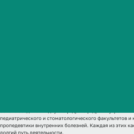
Студенческая жизнь
Международная
деятельность
Абитуриенту
О
Обучающемуся
Бизнесу
Кафедра внутренних болезней была сформирована в 20
основе соединения двух кафедр: кафедры внутренних 
педиатрического и стоматологического факультетов и
пропедевтики внутренних болезней. Каждая из этих к
долгий путь деятельности.