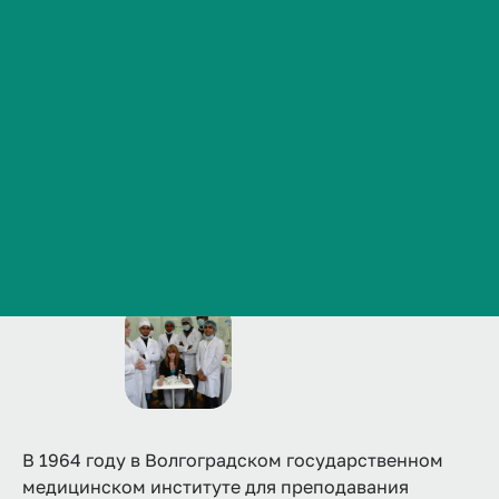
Сведения об образовательной организации
Контакты
Основание кафедры
История ВолгГМУ
Вакансии
Профком обучающихся и работников
Брендбук и фирменный стиль
Часто задаваемые вопросы
В 1964 году в Волгоградском государственном
медицинском институте для преподавания