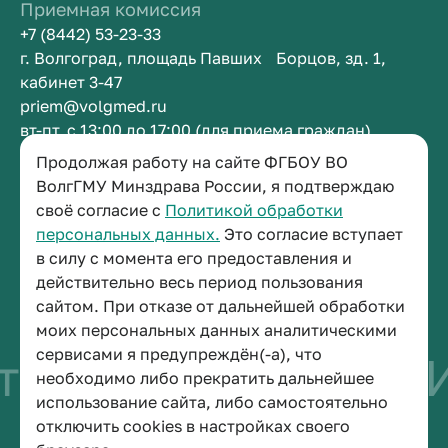
Приемная комиссия
+7 (8442) 53-23-33
г. Волгоград, площадь Павших Борцов, зд. 1,
кабинет 3-47
priem@volgmed.ru
вт-пт, с 13:00 до 17:00 (для приема граждан)
Продолжая работу на сайте ФГБОУ ВО
ВолгГМУ Минздрава России, я подтверждаю
Приемная ректора
своё согласие с
Политикой обработки
+7 (8442) 38-50-05
персональных данных.
Это согласие вступает
г. Волгоград, площадь Павших Борцов, зд. 1,
в силу с момента его предоставления и
кабинет 3-11
действительно весь период пользования
post@volgmed.ru
сайтом. При отказе от дальнейшей обработки
пн-пт, с 08.30 до 17.00 (перерыв с 12.30 до 13.00)
моих персональных данных аналитическими
сервисами я предупреждён(-а), что
во быть врачом
Ис
необходимо либо прекратить дальнейшее
использование сайта, либо самостоятельно
отключить cookies в настройках своего
© 2026 Волгоградский государственный медицинский университет