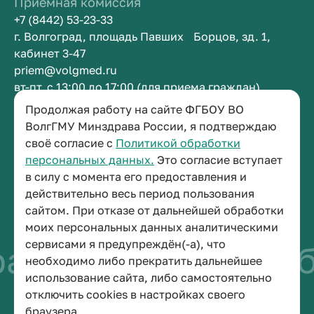
Приемная комиссия
+7 (8442) 53-23-33
г. Волгоград, площадь Павших Борцов, зд. 1,
кабинет 3-47
priem@volgmed.ru
вт-пт, с 13:00 до 17:00 (для приема граждан)
Продолжая работу на сайте ФГБОУ ВО
ВолгГМУ Минздрава России, я подтверждаю
Приемная ректора
своё согласие с
Политикой обработки
+7 (8442) 38-50-05
персональных данных.
Это согласие вступает
г. Волгоград, площадь Павших Борцов, зд. 1,
в силу с момента его предоставления и
кабинет 3-11
действительно весь период пользования
post@volgmed.ru
сайтом. При отказе от дальнейшей обработки
пн-пт, с 08.30 до 17.00 (перерыв с 12.30 до 13.00)
моих персональных данных аналитическими
сервисами я предупреждён(-а), что
ачом
Искусство бы
необходимо либо прекратить дальнейшее
использование сайта, либо самостоятельно
отключить cookies в настройках своего
© 2026 Волгоградский государственный медицинский университет
браузера.