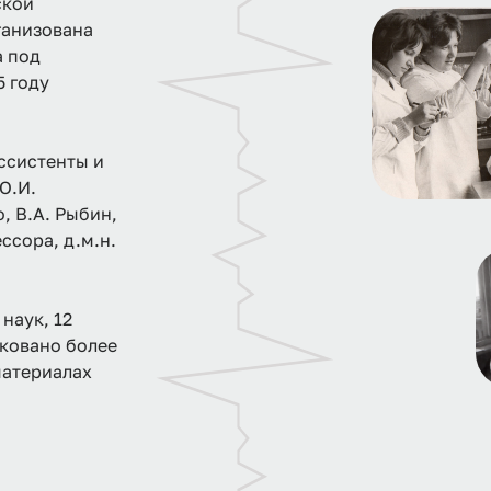
ской
ганизована
а под
5 году
ссистенты и
 О.И.
, В.А. Рыбин,
ссора, д.м.н.
наук, 12
ковано более
материалах