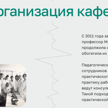
р
г
а
н
и
з
а
ц
и
я
к
а
ф
С 2011 года 
профессор М
продолжила 
обогатила их
Педагогическ
сотрудников 
практическог
практику раб
ведут консул
Такой подход
практической