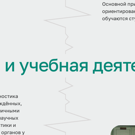
Основной при
ориентирован
обучаются ст
я
и
у
ч
е
б
н
а
я
д
е
я
т
ностика
ождённых,
зличными
научных
тики и
 органов у