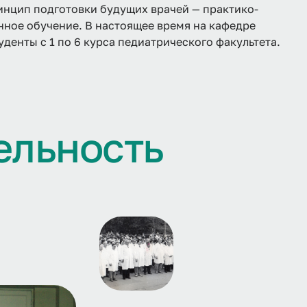
нцип подготовки будущих врачей — практико-
ное обучение. В настоящее время на кафедре
уденты с 1 по 6 курса педиатрического факультета.
е
л
ь
н
о
с
т
ь