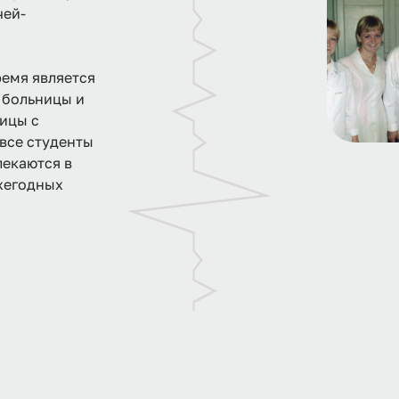
чей-
ремя является
 больницы и
ицы с
все студенты
лекаются в
ежегодных