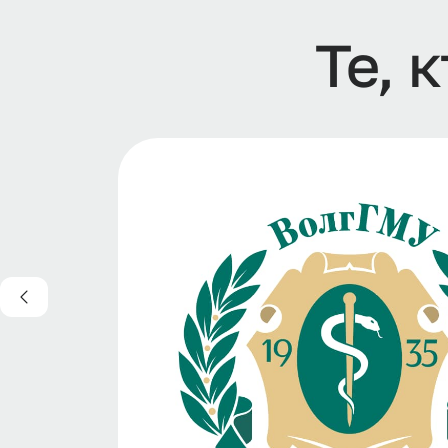
Т
е
,
к