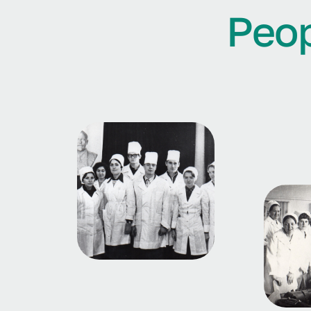
Р
е
о