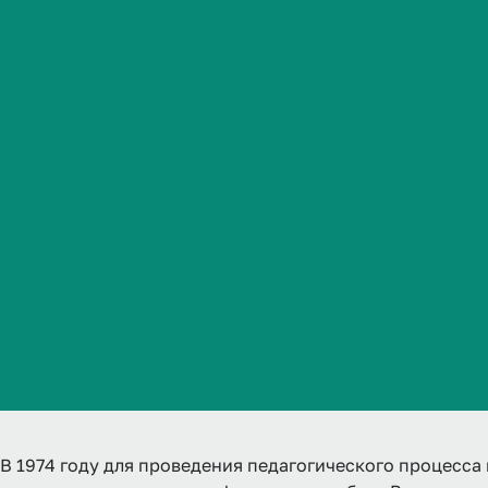
факультета
Студенческая жизнь
Международная
деятельность
Абитуриенту
Обучающемуся
О
Бизнесу
В 1974 году для проведения педагогического процесса н