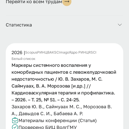
Перейти ко всем трудам
Статистика
2026 |
Scopus
РИНЦ
ВАК
SCImago
Ядро РИНЦ
RSCI
Белый список
Маркеры системного воспаления у
коморбидных пациентов с левожелудочковой
недостаточностью / Ю. В. Захаров, М. С.
Саймуаах, В. А. Морозова [и др.] //
Кардиоваскулярная терапия и профилактика.
– 2026. – Т. 25, № S1. – С. 24-25.
Захаров Ю. В., Саймуаах М. С., Морозова В.
А., Давыдов С. И., Бабаева А. Р.
Материалы конференции (Статья)
Проверено БИЦ ВолгГМУ