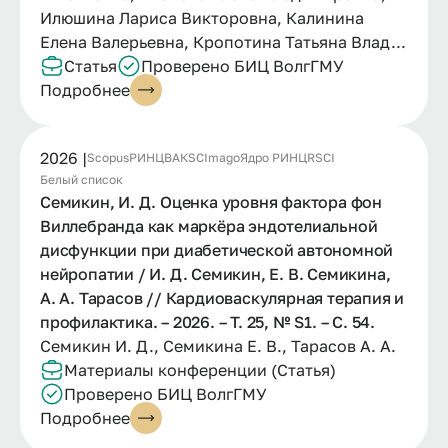
Илюшина Лариса Викторовна, Калинина
Елена Валерьевна, Кропотина Татьяна Влад...
Статья
Проверено БИЦ ВолгГМУ
Подробнее
2026 |
Scopus
РИНЦ
ВАК
SCImago
Ядро РИНЦ
RSCI
Белый список
Семикин, И. Д. Оценка уровня фактора фон
Виллебранда как маркёра эндотелиальной
дисфункции при диабетической автономной
нейропатии / И. Д. Семикин, Е. В. Семикина,
А. А. Тарасов // Кардиоваскулярная терапия и
профилактика. – 2026. – Т. 25, № S1. – С. 54.
Семикин И. Д., Семикина Е. В., Тарасов А. А.
Материалы конференции (Статья)
Проверено БИЦ ВолгГМУ
Подробнее