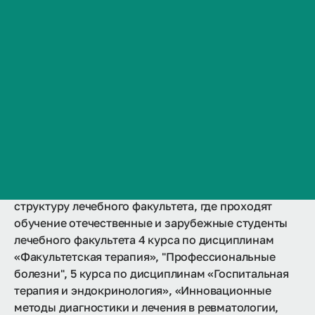
Образовательный портал
Сведения об образовательной организации
Образовательные программы
Контакты
История ВолгГМУ
Гарантии качества образования
Вакансии
Документы
Профком обучающихся и работников
Брендбук и фирменный стиль
Часто задаваемые вопросы
Кафедра факультетской терапии
входит в
структуру лечебного факультета, где проходят
обучение отечественные и зарубежные студенты
лечебного факультета 4 курса по дисциплинам
«Факультетская терапия», "Профессиональные
болезни", 5 курса по дисциплинам «Госпитальная
терапия и эндокринология», «Инновационные
методы диагностики и лечения в ревматологии,