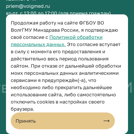
priem@volgmed.ru
вт-пт, с 13:00 до 17:00 (для приема граждан)
Продолжая работу на сайте ФГБОУ ВО
Приемная ректора
ВолгГМУ Минздрава России, я подтверждаю
своё согласие с
Политикой обработки
+7 (8442) 38-50-05
персональных данных.
Это согласие вступает
г. Волгоград, площадь Павших Борцов, зд. 1,
в силу с момента его предоставления и
кабинет 3-11
действительно весь период пользования
post@volgmed.ru
сайтом. При отказе от дальнейшей обработки
пн-пт, с 08.30 до 17.00 (перерыв с 12.30 до 13.00)
моих персональных данных аналитическими
сервисами я предупреждён(-а), что
во быть врачом
И
необходимо либо прекратить дальнейшее
использование сайта, либо самостоятельно
отключить cookies в настройках своего
© 2026 Волгоградский государственный медицинский университет
браузера.
Политика конфиденциальности
Политика по обработке персональных данных
Принять
Пользовательское соглашение