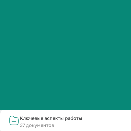
Перейти
Студенческая жизнь
Международная
Положение о структурном подразделении
1 документ
деятельность
Абитуриенту
Ресурсное обеспечение кафедры
4 документа
Обучающемуся
Бизнесу
Образование/ Education
80 документов
Ключевые аспекты работы
37 документов