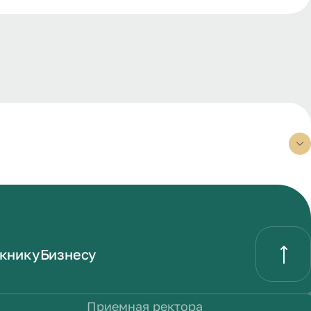
книку
Бизнесу
Приемная ректора