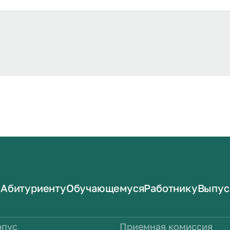
Абитуриенту
Обучающемуся
Работнику
Выпус
рпус
Приемная комиссия