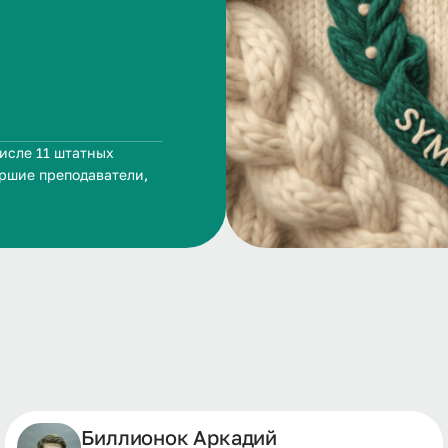
числе 11 штатных
аршие преподаватели,
Биллионок Аркадий