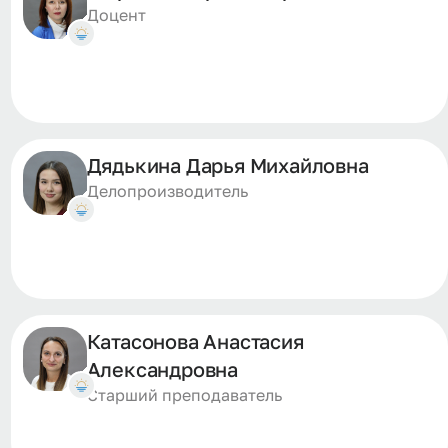
Доцент
Дядькина Дарья Михайловна
Делопроизводитель
Катасонова Анастасия
Александровна
Старший преподаватель