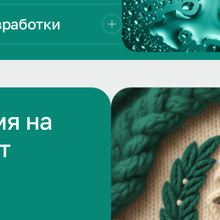
зработки
мя на
т