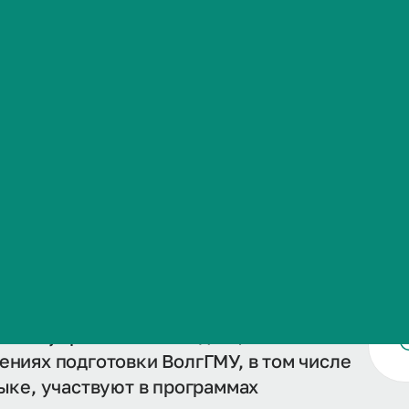
Сведения об образовательной организации
 структуру Института общественного
ускающей по направлениям подготовки
ратуры 38.04.02 Менеджмент, базовой
ие и управленческие дисциплины на
ениях подготовки ВолгГМУ, в том числе
ыке, участвуют в программах