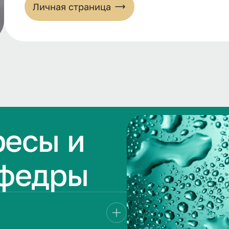
Личная страница
ресы и
афедры