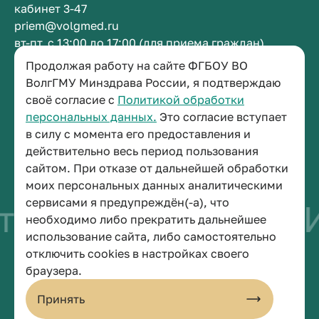
кабинет 3-47
priem@volgmed.ru
вт-пт, с 13:00 до 17:00 (для приема граждан)
Продолжая работу на сайте ФГБОУ ВО
Приемная ректора
ВолгГМУ Минздрава России, я подтверждаю
своё согласие с
Политикой обработки
+7 (8442) 38-50-05
персональных данных.
Это согласие вступает
г. Волгоград, площадь Павших Борцов, зд. 1,
в силу с момента его предоставления и
кабинет 3-11
действительно весь период пользования
post@volgmed.ru
сайтом. При отказе от дальнейшей обработки
пн-пт, с 08.30 до 17.00 (перерыв с 12.30 до 13.00)
моих персональных данных аналитическими
сервисами я предупреждён(-а), что
о быть врачом
Ис
необходимо либо прекратить дальнейшее
использование сайта, либо самостоятельно
отключить cookies в настройках своего
© 2026 Волгоградский государственный медицинский университет
браузера.
Политика конфиденциальности
Политика по обработке персональных данных
Принять
Пользовательское соглашение