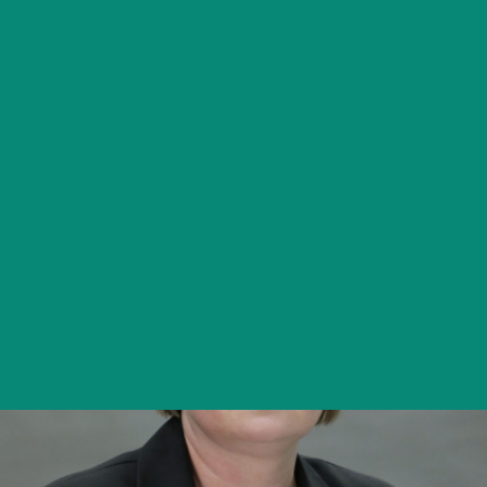
Студенческая жизнь
Международная
деятельность
Абитуриенту
Обучающемуся
Бизнесу