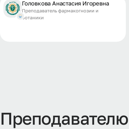
Головкова Анастасия Игоревна
Преподаватель фармакогнозии и
ботаники
П
р
е
п
о
д
а
в
а
т
е
л
ю