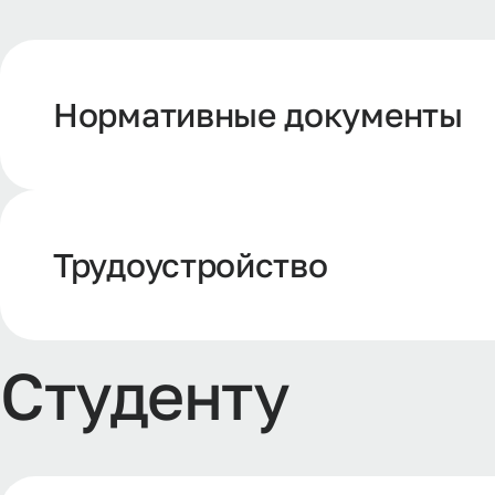
Нормативные документы
Трудоустройство
С
т
у
д
е
н
т
у