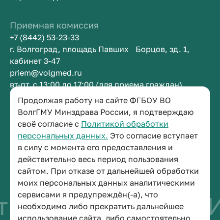
Приемная комиссия
+7 (8442) 53-23-33
г. Волгоград, площадь Павших Борцов, зд. 1,
кабинет 3-47
priem@volgmed.ru
вт-пт, с 13:00 до 17:00 (для приема граждан)
Продолжая работу на сайте ФГБОУ ВО
Приемная ректора
ВолгГМУ Минздрава России, я подтверждаю
своё согласие с
Политикой обработки
+7 (8442) 38-50-05
персональных данных.
Это согласие вступает
г. Волгоград, площадь Павших Борцов, зд. 1,
в силу с момента его предоставления и
кабинет 3-11
действительно весь период пользования
post@volgmed.ru
сайтом. При отказе от дальнейшей обработки
пн-пт, с 08.30 до 17.00 (перерыв с 12.30 до 13.00)
моих персональных данных аналитическими
сервисами я предупреждён(-а), что
во быть врачом
Ис
необходимо либо прекратить дальнейшее
использование сайта, либо самостоятельно