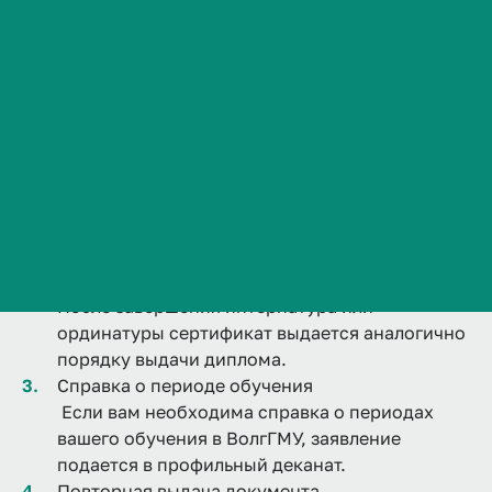
справок, подтверждающих получение
Сведения об образовательной организации
образования в нашем университете.
Контакты
Порядок выдачи документов:
История ВолгГМУ
Диплом бакалавра, специалиста или магистра
Вакансии
Профком обучающихся и работников
Документы выдаются лично выпускнику либо
доверенному лицу при наличии нотариально
Брендбук и фирменный стиль
заверенной доверенности и паспорта
Часто задаваемые вопросы
гражданина РФ.
Сертификат специалиста
После завершения интернатура или
ординатуры сертификат выдается аналогично
порядку выдачи диплома.
Справка о периоде обучения
Если вам необходима справка о периодах
вашего обучения в ВолгГМУ, заявление
подается в профильный деканат.
Повторная выдача документа