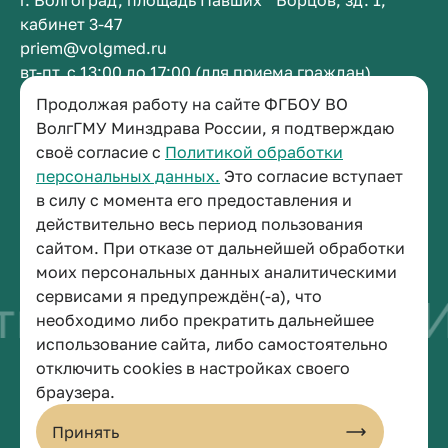
г. Волгоград, площадь Павших Борцов, зд. 1,
кабинет 3-47
priem@volgmed.ru
вт-пт, с 13:00 до 17:00 (для приема граждан)
Продолжая работу на сайте ФГБОУ ВО
ВолгГМУ Минздрава России, я подтверждаю
Приемная ректора
своё согласие с
Политикой обработки
+7 (8442) 38-50-05
персональных данных.
Это согласие вступает
г. Волгоград, площадь Павших Борцов, зд. 1,
в силу с момента его предоставления и
кабинет 3-11
действительно весь период пользования
post@volgmed.ru
сайтом. При отказе от дальнейшей обработки
пн-пт, с 08.30 до 17.00 (перерыв с 12.30 до 13.00)
моих персональных данных аналитическими
сервисами я предупреждён(-а), что
во быть врачом
И
необходимо либо прекратить дальнейшее
использование сайта, либо самостоятельно
отключить cookies в настройках своего
© 2026 Волгоградский государственный медицинский университет
браузера.
Политика конфиденциальности
Политика по обработке персональных данных
Принять
Пользовательское соглашение