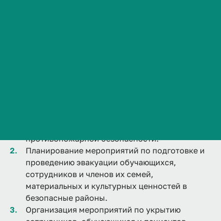
Сведения об образовательной организации
Контакты
История ВолгГМУ
Вакансии
Функции сектора по гражданской обороне и
Профком обучающихся и работников
чрезвычайным ситуациям:
Брендбук и фирменный стиль
Планирование и осуществление мероприятий
Часто задаваемые вопросы
по подготовке сотрудников и обучающихся в
области гражданской обороны и
противопожарной безопасности.
Планирование мероприятий по подготовке и
проведению эвакуации обучающихся,
сотрудников и членов их семей,
материальных и культурных ценностей в
безопасные районы.
Организация мероприятий по укрытию