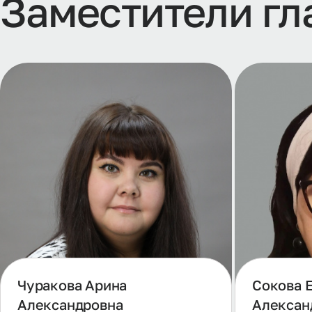
Заместители гл
Чуракова Арина
Сокова 
Александровна
Алексан