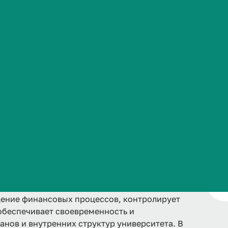
Сведения об образовательной организации
роля ВолгГМУ (далее - Управление) обеспечивает
тета, формирование обязательной отчётности и
Подразделение отвечает за корректное
едств, начисление заработной платы, расчёты с
же за соблюдение требований бюджетного
ение финансовых процессов, контролирует
обеспечивает своевременность и
анов и внутренних структур университета. В