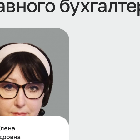
авного бухгалте
Елена
дровна