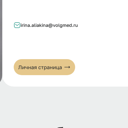
irina.aliakina@volgmed.ru
Личная страница