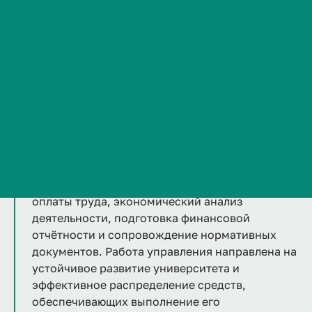
Планово-финансовое управление ВолгГМУ
Сведения об образовательной организации
отвечает за формирование и реализацию
Контакты
финансовой политики университета.
История ВолгГМУ
Вакансии
Подразделение планирует бюджет,
Профком обучающихся и работников
контролирует использование финансовых
Брендбук и фирменный стиль
ресурсов, обеспечивает своевременное и
корректное оформление финансово-
Часто задаваемые вопросы
хозяйственных операций. В компетенцию
управления входит расчёт и организация
оплаты труда, экономический анализ
деятельности, подготовка финансовой
отчётности и сопровождение нормативных
документов. Работа управления направлена на
устойчивое развитие университета и
эффективное распределение средств,
обеспечивающих выполнение его