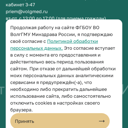
кабинет 3-47
priem@volgmed.ru
вт-пт, с 13:00 до 17:00 (для приема граждан)
Продолжая работу на сайте ФГБОУ ВО
ВолгГМУ Минздрава России, я подтверждаю
Приемная ректора
своё согласие с
Политикой обработки
+7 (8442) 38-50-05
персональных данных.
Это согласие вступает
г. Волгоград, площадь Павших Борцов, зд. 1,
в силу с момента его предоставления и
кабинет 3-11
действительно весь период пользования
post@volgmed.ru
сайтом. При отказе от дальнейшей обработки
пн-пт, с 08.30 до 17.00 (перерыв с 12.30 до 13.00)
моих персональных данных аналитическими
сервисами я предупреждён(-а), что
во быть врачом
И
необходимо либо прекратить дальнейшее
использование сайта, либо самостоятельно
отключить cookies в настройках своего
© 2026 Волгоградский государственный медицинский университет
браузера.
Политика конфиденциальности
Политика по обработке персональных данных
Принять
Пользовательское соглашение