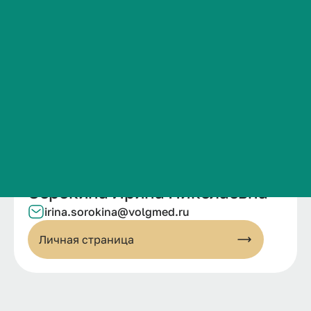
Сведения об образовательной организации
Контакты
История ВолгГМУ
Вакансии
Профком обучающихся и работников
Брендбук и фирменный стиль
Часто задаваемые вопросы
Сорокина Ирина Николаевна
irina.sorokina@volgmed.ru
Личная страница