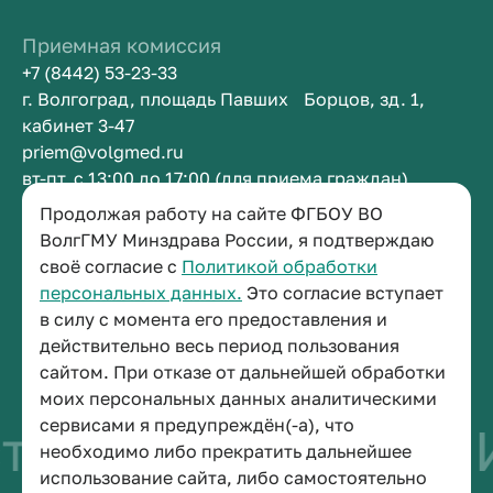
Приемная комиссия
+7 (8442) 53-23-33
г. Волгоград, площадь Павших Борцов, зд. 1,
кабинет 3-47
priem@volgmed.ru
вт-пт, с 13:00 до 17:00 (для приема граждан)
Продолжая работу на сайте ФГБОУ ВО
ВолгГМУ Минздрава России, я подтверждаю
Приемная ректора
своё согласие с
Политикой обработки
+7 (8442) 38-50-05
персональных данных.
Это согласие вступает
г. Волгоград, площадь Павших Борцов, зд. 1,
в силу с момента его предоставления и
кабинет 3-11
действительно весь период пользования
post@volgmed.ru
сайтом. При отказе от дальнейшей обработки
пн-пт, с 08.30 до 17.00 (перерыв с 12.30 до 13.00)
моих персональных данных аналитическими
сервисами я предупреждён(-а), что
тво быть врачом
И
необходимо либо прекратить дальнейшее
использование сайта, либо самостоятельно