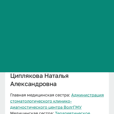
Сведения об образовательной организации
Контакты
История ВолгГМУ
Вакансии
Профком обучающихся и работников
Брендбук и фирменный стиль
Часто задаваемые вопросы
Циплякова Наталья
Александровна
Главная медицинская сестра:
Администрация
стоматологического клинико-
диагностического центра ВолгГМУ
Медицинская сестра:
Терапевтическое