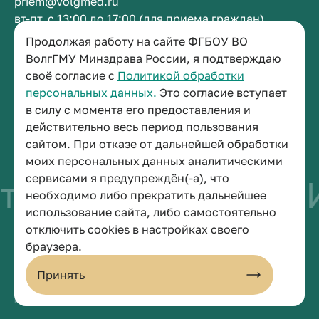
priem@volgmed.ru
вт-пт, с 13:00 до 17:00 (для приема граждан)
Продолжая работу на сайте ФГБОУ ВО
ВолгГМУ Минздрава России, я подтверждаю
Приемная ректора
своё согласие с
Политикой обработки
+7 (8442) 38-50-05
персональных данных.
Это согласие вступает
г. Волгоград, площадь Павших Борцов, зд. 1,
в силу с момента его предоставления и
кабинет 3-11
действительно весь период пользования
post@volgmed.ru
сайтом. При отказе от дальнейшей обработки
пн-пт, с 08.30 до 17.00 (перерыв с 12.30 до 13.00)
моих персональных данных аналитическими
сервисами я предупреждён(-а), что
тво быть врачом
И
необходимо либо прекратить дальнейшее
использование сайта, либо самостоятельно
отключить cookies в настройках своего
© 2026 Волгоградский государственный медицинский университет
браузера.
Политика конфиденциальности
Политика по обработке персональных данных
Принять
Пользовательское соглашение