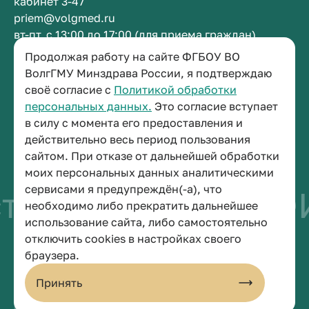
кабинет 3-47
priem@volgmed.ru
вт-пт, с 13:00 до 17:00 (для приема граждан)
Продолжая работу на сайте ФГБОУ ВО
Приемная ректора
ВолгГМУ Минздрава России, я подтверждаю
своё согласие с
Политикой обработки
+7 (8442) 38-50-05
персональных данных.
Это согласие вступает
г. Волгоград, площадь Павших Борцов, зд. 1,
в силу с момента его предоставления и
кабинет 3-11
действительно весь период пользования
post@volgmed.ru
сайтом. При отказе от дальнейшей обработки
пн-пт, с 08.30 до 17.00 (перерыв с 12.30 до 13.00)
моих персональных данных аналитическими
сервисами я предупреждён(-а), что
тво быть врачом
И
необходимо либо прекратить дальнейшее
использование сайта, либо самостоятельно
отключить cookies в настройках своего
© 2026 Волгоградский государственный медицинский университет
браузера.
Политика конфиденциальности
Политика по обработке персональных данных
Принять
Пользовательское соглашение