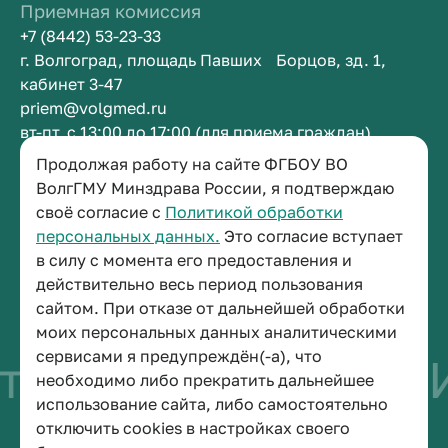
Приемная комиссия
+7 (8442) 53-23-33
г. Волгоград, площадь Павших Борцов, зд. 1,
кабинет 3-47
priem@volgmed.ru
вт-пт, с 13:00 до 17:00 (для приема граждан)
Продолжая работу на сайте ФГБОУ ВО
Приемная ректора
ВолгГМУ Минздрава России, я подтверждаю
своё согласие с
Политикой обработки
+7 (8442) 38-50-05
персональных данных.
Это согласие вступает
г. Волгоград, площадь Павших Борцов, зд. 1,
в силу с момента его предоставления и
кабинет 3-11
действительно весь период пользования
post@volgmed.ru
сайтом. При отказе от дальнейшей обработки
пн-пт, с 08.30 до 17.00 (перерыв с 12.30 до 13.00)
моих персональных данных аналитическими
сервисами я предупреждён(-а), что
тво быть врачом
И
необходимо либо прекратить дальнейшее
использование сайта, либо самостоятельно
отключить cookies в настройках своего
© 2026 Волгоградский государственный медицинский университет