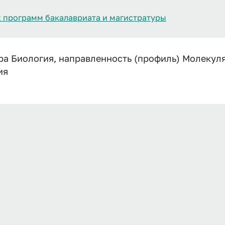
 программ бакалавриата и магистратуры
ра Биология, направленность (профиль) Молекуля
ия