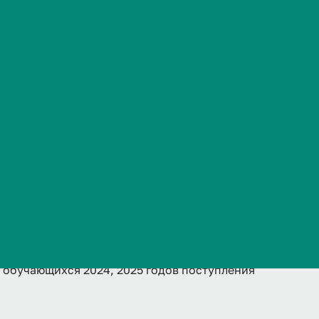
)
Часто задаваемые вопросы
для
годов
 обучающихся 2024, 2025 годов поступления