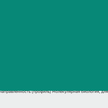
сть (профиль
Сведения об образовательной организации
я биология, 
 2024, 2025 
направленность (профиль) Молекулярная биология, для