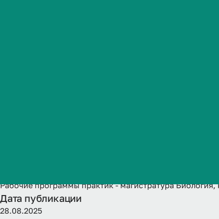
направленно
Студенческая жизнь
Молекулярна
Международная
деятельность
обучающихся
Абитуриенту
поступления
Обучающемуся
Бизнесу
Название
Рабочие программы практик - магистратура Биология, 
Дата публикации
28.08.2025