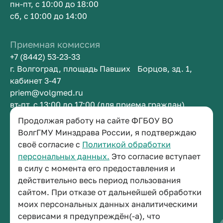
пн-пт, с 10:00 до 18:00
сб, с 10:00 до 14:00
Приемная комиссия
+7 (8442) 53-23-33
г. Волгоград, площадь Павших Борцов, зд. 1,
кабинет 3-47
priem@volgmed.ru
вт-пт, с 13:00 до 17:00 (для приема граждан)
Продолжая работу на сайте ФГБОУ ВО
Приемная ректора
ВолгГМУ Минздрава России, я подтверждаю
своё согласие с
Политикой обработки
+7 (8442) 38-50-05
персональных данных.
Это согласие вступает
г. Волгоград, площадь Павших Борцов, зд. 1,
в силу с момента его предоставления и
кабинет 3-11
действительно весь период пользования
post@volgmed.ru
сайтом. При отказе от дальнейшей обработки
пн-пт, с 08.30 до 17.00 (перерыв с 12.30 до 13.00)
моих персональных данных аналитическими
сервисами я предупреждён(-а), что