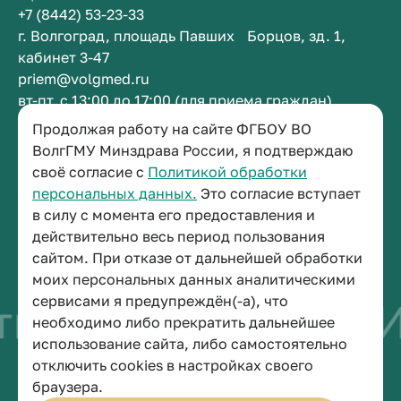
+7 (8442) 53-23-33
г. Волгоград, площадь Павших Борцов, зд. 1,
кабинет 3-47
priem@volgmed.ru
вт-пт, с 13:00 до 17:00 (для приема граждан)
Продолжая работу на сайте ФГБОУ ВО
Приемная ректора
ВолгГМУ Минздрава России, я подтверждаю
своё согласие с
Политикой обработки
+7 (8442) 38-50-05
персональных данных.
Это согласие вступает
г. Волгоград, площадь Павших Борцов, зд. 1,
в силу с момента его предоставления и
кабинет 3-11
действительно весь период пользования
post@volgmed.ru
сайтом. При отказе от дальнейшей обработки
пн-пт, с 08.30 до 17.00 (перерыв с 12.30 до 13.00)
моих персональных данных аналитическими
сервисами я предупреждён(-а), что
во быть врачом
И
необходимо либо прекратить дальнейшее
использование сайта, либо самостоятельно
отключить cookies в настройках своего
© 2026 Волгоградский государственный медицинский университет
браузера.
Политика конфиденциальности