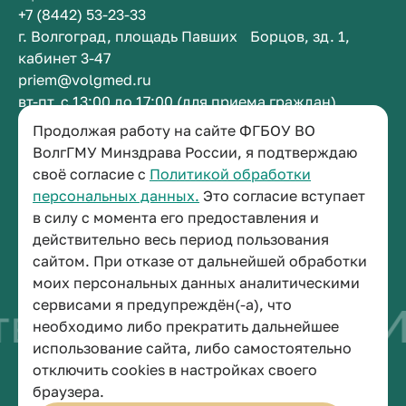
+7 (8442) 53-23-33
г. Волгоград, площадь Павших Борцов, зд. 1,
кабинет 3-47
priem@volgmed.ru
вт-пт, с 13:00 до 17:00 (для приема граждан)
Продолжая работу на сайте ФГБОУ ВО
Приемная ректора
ВолгГМУ Минздрава России, я подтверждаю
своё согласие с
Политикой обработки
+7 (8442) 38-50-05
персональных данных.
Это согласие вступает
г. Волгоград, площадь Павших Борцов, зд. 1,
в силу с момента его предоставления и
кабинет 3-11
действительно весь период пользования
post@volgmed.ru
сайтом. При отказе от дальнейшей обработки
пн-пт, с 08.30 до 17.00 (перерыв с 12.30 до 13.00)
моих персональных данных аналитическими
сервисами я предупреждён(-а), что
во быть врачом
И
необходимо либо прекратить дальнейшее
использование сайта, либо самостоятельно
отключить cookies в настройках своего
© 2026 Волгоградский государственный медицинский университет
браузера.
Политика конфиденциальности