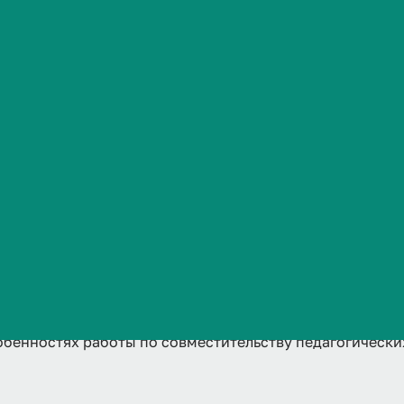
овместительс
Сведения об образовательной организации
ких, медицин
еских работн
культуры"
собенностях работы по совместительству педагогическ