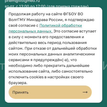
priem@volgmed.ru
вт-пт, с 13:00 до 17:00 (для приема граждан)
Продолжая работу на сайте ФГБОУ ВО
Приемная ректора
ВолгГМУ Минздрава России, я подтверждаю
своё согласие с
Политикой обработки
+7 (8442) 38-50-05
персональных данных.
Это согласие вступает
г. Волгоград, площадь Павших Борцов, зд. 1,
в силу с момента его предоставления и
кабинет 3-11
действительно весь период пользования
post@volgmed.ru
сайтом. При отказе от дальнейшей обработки
пн-пт, с 08.30 до 17.00 (перерыв с 12.30 до 13.00)
моих персональных данных аналитическими
сервисами я предупреждён(-а), что
тво быть врачом
И
необходимо либо прекратить дальнейшее
использование сайта, либо самостоятельно
отключить cookies в настройках своего
© 2026 Волгоградский государственный медицинский университет
браузера.
Политика конфиденциальности
Политика по обработке персональных данных
Принять
Пользовательское соглашение