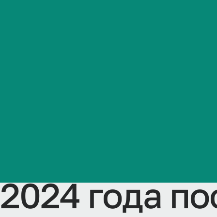
образовател
Студенческая жизнь
составными ч
Международная
деятельность
Менеджмент,
Абитуриенту
менеджмент 
Обучающемуся
здравоохран
Бизнесу
2024 года п