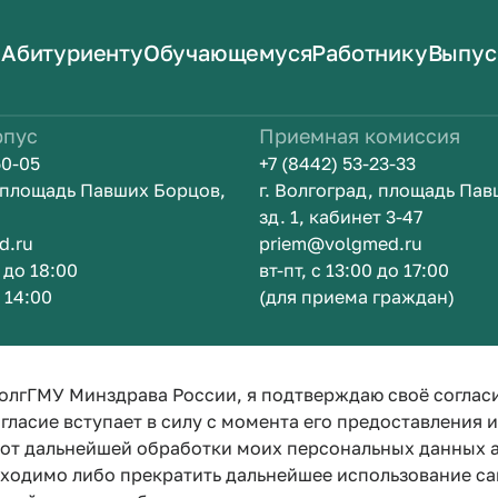
Абитуриенту
Обучающемуся
Работнику
Выпус
рпус
Приемная комиссия
50-05
+7 (8442) 53-23-33
, площадь Павших Борцов,
г. Волгоград, площадь Па
зд. 1, кабинет 3-47
d.ru
priem@volgmed.ru
0 до 18:00
вт-пт, с 13:00 до 17:00
о 14:00
(для приема граждан)
м
Искусство 
олгГМУ Минздрава России, я подтверждаю своё соглас
гласие вступает в силу с момента его предоставления 
е от дальнейшей обработки моих персональных данных
бходимо либо прекратить дальнейшее использование са