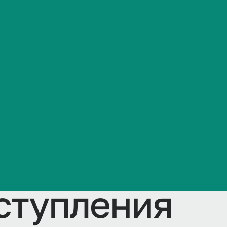
ьной програм
Сведения об образовательной организации
астями) - ма
 профиль Ст
и маркетинг 
ении, для о
оступления