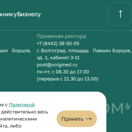
книку
Бизнесу
Приемная ректора
+7 (8442) 38-50-05
вших Борцов,
г. Волгоград, площадь Павших Борцов,
зд. 1, кабинет 3-11
post@volgmed.ru
пн-пт, с 08.30 до 17.00
(перерыв с 12.30 до 13.00)
быть врачом
И
ие с
Политикой
и действительно весь
Принять
 аналитическими
йта, либо