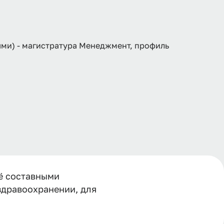
ями) - магистратура Менеджмент, профиль
ё составными
здравоохранении, для