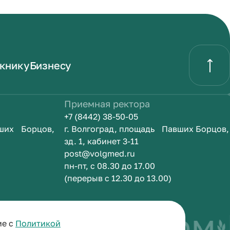
книку
Бизнесу
Приемная ректора
+7 (8442) 38-50-05
вших Борцов,
г. Волгоград, площадь Павших Борцов,
зд. 1, кабинет 3-11
post@volgmed.ru
пн-пт, с 08.30 до 17.00
(перерыв с 12.30 до 13.00)
быть врачом
И
ие с
Политикой