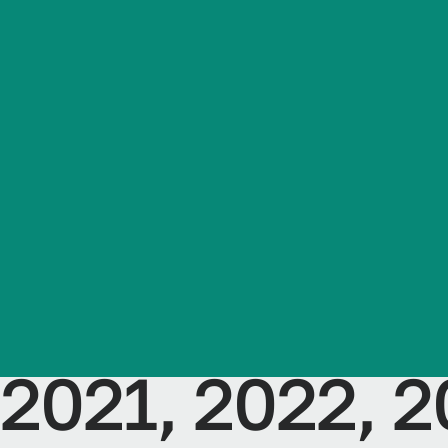
аттестации 
Студенческая жизнь
дисциплинам
Международная
деятельность
Менеджмент,
Абитуриенту
(профиль) У
Обучающемуся
здравоохран
Бизнесу
2021, 2022, 2