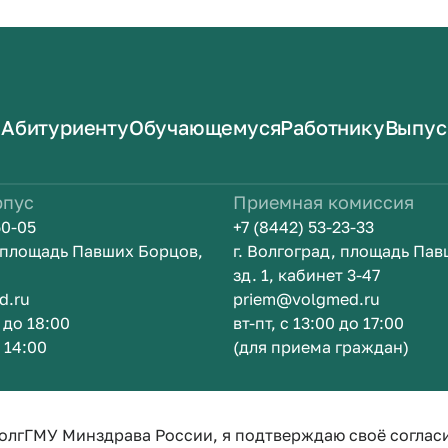
Абитуриенту
Обучающемуся
Работнику
Выпус
рпус
Приемная комиссия
50-05
+7 (8442) 53-23-33
, площадь Павших Борцов,
г. Волгоград, площадь Па
зд. 1, кабинет 3-47
d.ru
priem@volgmed.ru
0 до 18:00
вт-пт, с 13:00 до 17:00
о 14:00
(для приема граждан)
м
Искусство 
олгГМУ Минздрава России, я подтверждаю своё соглас