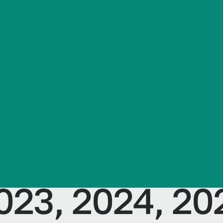
обучающихся 
Сведения об образовательной организации
 - бакалаври
 направленн
правление в
ении, для о
023, 2024, 20