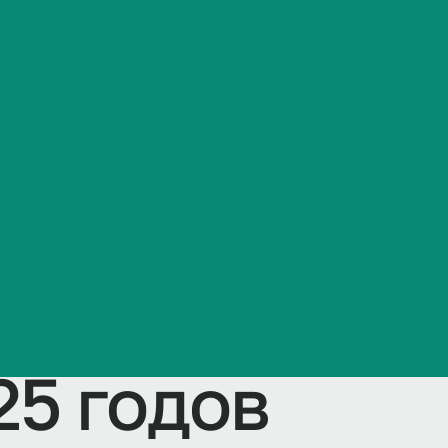
по
Часто задаваемые вопросы
ат
ость
бучающихся
25 годов