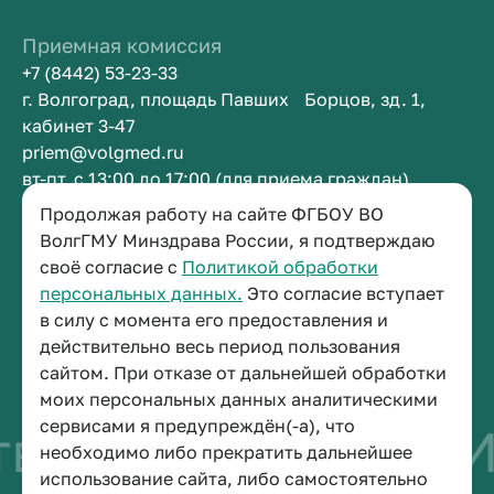
Приемная комиссия
+7 (8442) 53-23-33
г. Волгоград, площадь Павших Борцов, зд. 1,
кабинет 3-47
priem@volgmed.ru
вт-пт, с 13:00 до 17:00 (для приема граждан)
Продолжая работу на сайте ФГБОУ ВО
Приемная ректора
ВолгГМУ Минздрава России, я подтверждаю
своё согласие с
Политикой обработки
+7 (8442) 38-50-05
персональных данных.
Это согласие вступает
г. Волгоград, площадь Павших Борцов, зд. 1,
в силу с момента его предоставления и
кабинет 3-11
действительно весь период пользования
post@volgmed.ru
сайтом. При отказе от дальнейшей обработки
пн-пт, с 08.30 до 17.00 (перерыв с 12.30 до 13.00)
моих персональных данных аналитическими
сервисами я предупреждён(-а), что
во быть врачом
И
необходимо либо прекратить дальнейшее
использование сайта, либо самостоятельно