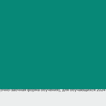
Часто задаваемые вопросы
аочная
учающихся
(очно-заочная форма обучения), для обучающихся 2024