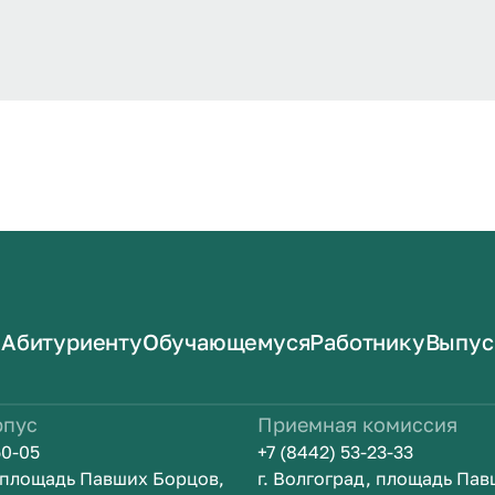
Абитуриенту
Обучающемуся
Работнику
Выпус
рпус
Приемная комиссия
50-05
+7 (8442) 53-23-33
, площадь Павших Борцов,
г. Волгоград, площадь Па