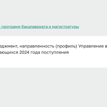
 программ бакалавриата и магистратуры
еджмент, направленность (профиль) Управление 
чающихся 2024 года поступления