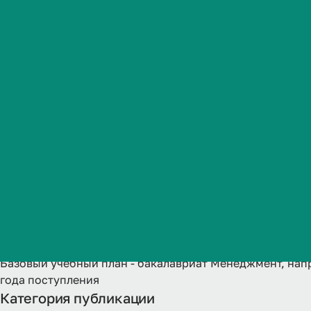
(профиль) У
Студенческая жизнь
здравоохран
Международная
деятельность
форма обуче
Абитуриенту
2024 года п
Обучающемуся
Бизнесу
Название
Базовый учебный план - бакалавриат Менеджмент, нап
года поступления
Категория публикации