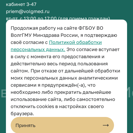
кабинет 3-47
priem@volgmed.ru
вт-пт, с 13:00 до 17:00 (для приема граждан)
Продолжая работу на сайте ФГБОУ ВО
Приемная ректора
ВолгГМУ Минздрава России, я подтверждаю
своё согласие с
Политикой обработки
+7 (8442) 38-50-05
персональных данных.
Это согласие вступает
г. Волгоград, площадь Павших Борцов, зд. 1,
в силу с момента его предоставления и
кабинет 3-11
действительно весь период пользования
post@volgmed.ru
сайтом. При отказе от дальнейшей обработки
пн-пт, с 08.30 до 17.00 (перерыв с 12.30 до 13.00)
моих персональных данных аналитическими
сервисами я предупреждён(-а), что
во быть врачом
Ис
необходимо либо прекратить дальнейшее
использование сайта, либо самостоятельно
отключить cookies в настройках своего
© 2026 Волгоградский государственный медицинский университет
браузера.
Политика конфиденциальности
Политика по обработке персональных данных
Принять
Пользовательское соглашение