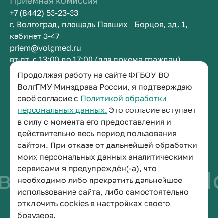
Приемная комиссия
+7 (8442) 53-23-33
г. Волгоград, площадь Павших Борцов, зд. 1,
кабинет 3-47
priem@volgmed.ru
вт-пт, с 13:00 до 17:00 (для приема граждан)
Продолжая работу на сайте ФГБОУ ВО
Приемная ректора
ВолгГМУ Минздрава России, я подтверждаю
своё согласие с
Политикой обработки
+7 (8442) 38-50-05
персональных данных.
Это согласие вступает
г. Волгоград, площадь Павших Борцов, зд. 1,
в силу с момента его предоставления и
кабинет 3-11
действительно весь период пользования
post@volgmed.ru
сайтом. При отказе от дальнейшей обработки
пн-пт, с 08.30 до 17.00 (перерыв с 12.30 до 13.00)
моих персональных данных аналитическими
сервисами я предупреждён(-а), что
во быть врачом
Ис
необходимо либо прекратить дальнейшее
использование сайта, либо самостоятельно
отключить cookies в настройках своего
© 2026 Волгоградский государственный медицинский университет
браузера.