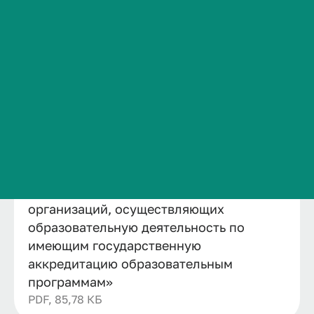
Раскрыть расширенный поиск
Сведения об образовательной организации
Контакты
Структурные подразделения проректора по ...
Управление образовательных программ
История ВолгГМУ
Отдел контроля качества образовательной ...
Вакансии
Лицензия на образовательную деятельность...
Выписка из государственной информационно...
Профком обучающихся и работников
Брендбук и фирменный стиль
Часто задаваемые вопросы
Выписка из государственной
информационной системы «Реестр
организаций, осуществляющих
образовательную деятельность по
имеющим государственную
аккредитацию образовательным
программам»
PDF, 85,78 КБ