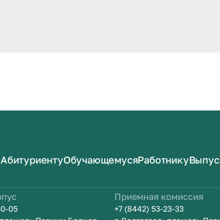
Абитуриенту
Обучающемуся
Работнику
Выпус
рпус
Приемная комиссия
50-05
+7 (8442) 53-23-33