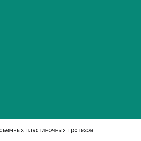
Сведения об образовательной организации
.
Колледж ВолгГМУ
Отдел методической работы
Образова
актик ОП СПО Стоматология ортопе...
трудовой деятельности и ведение медицинской д
дицинской помощи в экстренной форме
 съемных пластиночных протезов