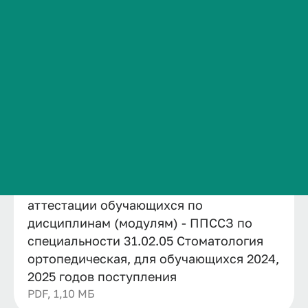
Раскрыть расширенный поиск
Сведения об образовательной организации
Контакты
Структурные подразделения проректора по ...
Колледж ВолгГМУ
Отдел методической работы
История ВолгГМУ
Образовательные программы по специальнос...
Вакансии
31.02.05 Стоматология ортопедическая
Приложение 9. Фонд оценочных средств для...
Профком обучающихся и работников
Брендбук и фирменный стиль
Часто задаваемые вопросы
Фонд оценочных средств для
проведения текущей и промежуточной
аттестации обучающихся по
дисциплинам (модулям) - ППССЗ по
специальности 31.02.05 Стоматология
ортопедическая, для обучающихся 2024,
2025 годов поступления
PDF, 1,10 МБ