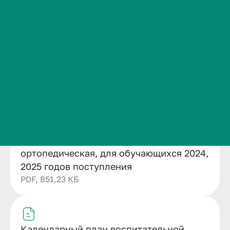
Раскрыть расширенный поиск
Сведения об образовательной организации
Контакты
Структурные подразделения проректора по ...
Колледж ВолгГМУ
Отдел методической работы
История ВолгГМУ
Образовательные программы по специальнос...
Вакансии
31.02.05 Стоматология ортопедическая
Приложения 6.1. 6.2 Рабочая программа во...
Профком обучающихся и работников
Брендбук и фирменный стиль
Часто задаваемые вопросы
Рабочая программа воспитания ОП по
специальности 31.02.05 Стоматология
ортопедическая, для обучающихся 2024,
2025 годов поступления
PDF, 851,23 КБ
Календарный план воспитательной