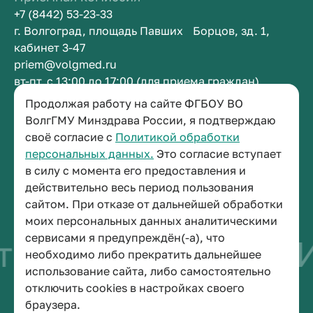
+7 (8442) 53-23-33
г. Волгоград, площадь Павших Борцов, зд. 1,
кабинет 3-47
priem@volgmed.ru
вт-пт, с 13:00 до 17:00 (для приема граждан)
Продолжая работу на сайте ФГБОУ ВО
Приемная ректора
ВолгГМУ Минздрава России, я подтверждаю
своё согласие с
Политикой обработки
+7 (8442) 38-50-05
персональных данных.
Это согласие вступает
г. Волгоград, площадь Павших Борцов, зд. 1,
в силу с момента его предоставления и
кабинет 3-11
действительно весь период пользования
post@volgmed.ru
сайтом. При отказе от дальнейшей обработки
пн-пт, с 08.30 до 17.00 (перерыв с 12.30 до 13.00)
моих персональных данных аналитическими
сервисами я предупреждён(-а), что
тво быть врачом
И
необходимо либо прекратить дальнейшее
использование сайта, либо самостоятельно
отключить cookies в настройках своего
© 2026 Волгоградский государственный медицинский университет
браузера.