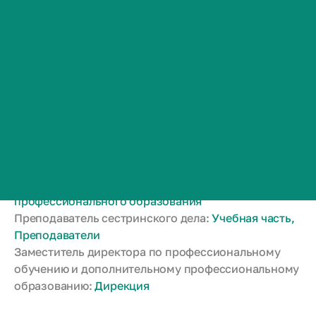
Сведения об образовательной организации
Контакты
В Отпуске
История ВолгГМУ
Ровенко Светлана
Вакансии
Профком обучающихся и работников
Владимировна
Брендбук и фирменный стиль
Часто задаваемые вопросы
Преподаватель сестринского дела (ДПО):
Отдел
профессионального обучения и дополнительного
профессионального образования
Преподаватель сестринского дела:
Учебная часть,
Преподаватели
Заместитель директора по профессиональному
обучению и дополнительному профессиональному
образованию:
Дирекция