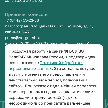
сб, с 10:00 до 14:00
Приемная комиссия
+7 (8442) 53-23-33
г. Волгоград, площадь Павших Борцов, зд. 1,
кабинет 3-47
priem@volgmed.ru
вт-пт, с 13:00 до 17:00 (для приема граждан)
Продолжая работу на сайте ФГБОУ ВО
Приемная ректора
ВолгГМУ Минздрава России, я подтверждаю
своё согласие с
Политикой обработки
+7 (8442) 38-50-05
персональных данных.
Это согласие вступает
г. Волгоград, площадь Павших Борцов, зд. 1,
в силу с момента его предоставления и
кабинет 3-11
действительно весь период пользования
post@volgmed.ru
сайтом. При отказе от дальнейшей обработки
пн-пт, с 08.30 до 17.00 (перерыв с 12.30 до 13.00)
моих персональных данных аналитическими
сервисами я предупреждён(-а), что
во быть врачом
И
необходимо либо прекратить дальнейшее