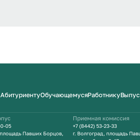
Абитуриенту
Обучающемуся
Работнику
Выпус
рпус
Приемная комиссия
50-05
+7 (8442) 53-23-33
, площадь Павших Борцов,
г. Волгоград, площадь Па