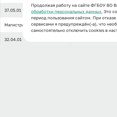
Продолжая работу на сайте ФГБОУ ВО В
37.05.01
Клиническая психо
обработки персональных данных.
Это со
период пользования сайтом. При отказ
сервисами я предупреждён(-а), что нео
Магистратура
самостоятельно отключить cookies в нас
32.04.01
Общественное здор
06.04.01
Биология
38.04.02
Менеджмент
Полезная информация
12.04.04
Биотехнические си
технологии
Аспирантура