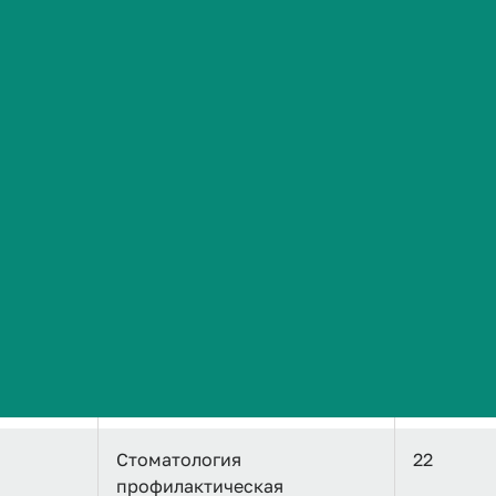
Сведения об образовательной организации
ние
и наименование научной
альностей
специальности
Медицинский
-
администратор
Лечебное дело
-
Стоматология
170
ортопедическая
Стоматология
22
профилактическая