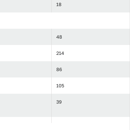
18
48
214
86
105
39
35