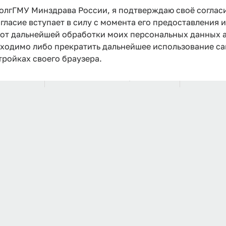
олгГМУ Минздрава России, я подтверждаю своё соглас
логия
Клиническая психология
34
гласие вступает в силу с момента его предоставления 
е от дальнейшей обработки моих персональных данных
бходимо либо прекратить дальнейшее использование са
тройках своего браузера.
овье
Общественное здоровье
7
Биология
6
Менеджмент
35
стемы и
Биотехнические системы и
8
технологии