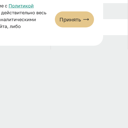
ие с
Политикой
26
и действительно весь
Принять
 аналитическими
йта, либо
7
6
35
8