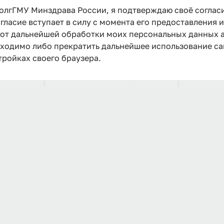
олгГМУ Минздрава России, я подтверждаю своё соглас
логия
Клиническая психология
34
гласие вступает в силу с момента его предоставления 
е от дальнейшей обработки моих персональных данных
бходимо либо прекратить дальнейшее использование са
тройках своего браузера.
овье
Общественное здоровье
7
Биология
6
Менеджмент
35
стемы и
Биотехнические системы и
8
технологии