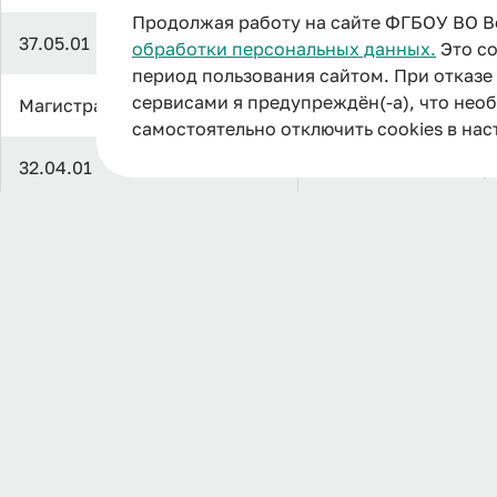
Продолжая работу на сайте ФГБОУ ВО В
37.05.01
Клиническая психо
обработки персональных данных.
Это со
период пользования сайтом. При отказ
сервисами я предупреждён(-а), что нео
Магистратура
самостоятельно отключить cookies в нас
32.04.01
Общественное здор
06.04.01
Биология
38.04.02
Менеджмент
Полезная информация
12.04.04
Биотехнические си
технологии
Аспирантура