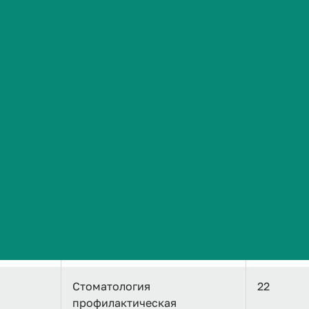
Сведения об образовательной организации
ние
и наименование научной
альностей
специальности
Медицинский
-
администратор
Лечебное дело
-
Стоматология
170
ортопедическая
Стоматология
22
профилактическая