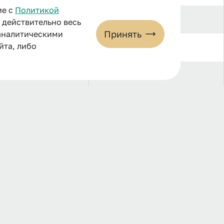
ие с
Политикой
26
и действительно весь
Принять
 аналитическими
йта, либо
7
6
35
8