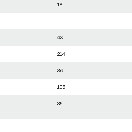
18
48
214
86
105
39
35