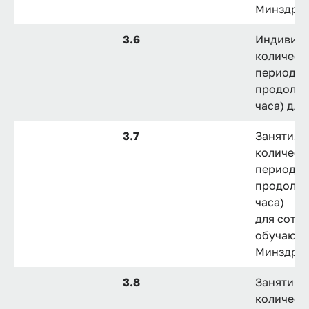
Минздрав
3.6
Индивиду
количест
период 1
продолжи
часа) для
3.7
Занятия 
количест
период 1
продолжи
часа)
для сотру
обучающи
Минздрав
3.8
Занятия 
количест