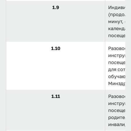
1.9
Индивид
(продолж
минут, (р
календар
посещени
1.10
Разовое 
инструкт
посещени
для сотру
обучающи
Минздрав
1.11
Разовое 
инструкт
посещения
родителе
инвалидо