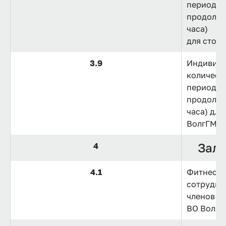
период 1
продолжи
часа)
для стор
3.9
Индивиду
количест
период 1
продолжи
часа) дл
ВолгГМУ 
Зал 
4
4.1
Фитнес, 
сотрудни
членов и
ВО ВолгГ