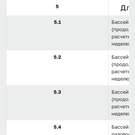
Для
5
5.1
Бассейн,
(продолж
расчетный
неделю.
5.2
Бассейн,
(продолж
расчетный
неделю.
5.3
Бассейн,
(продолж
расчетный
неделю.
5.4
Бассейн,
разовое 