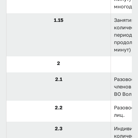
многодет
1.15
Занятия 
количест
период 1
продолжи
минут) дл
2
2.1
Разовое 
членов и
ВО ВолгГ
2.2
Разовое 
лиц.
2.3
Индивиду
количест