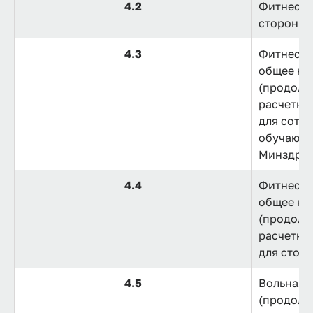
4.2
Фитнес, 
сторонни
4.3
Фитнес, 
общее ко
(продолж
расчетны
для сотру
обучающи
Минздрав
4.4
Фитнес, 
общее ко
(продолж
расчетны
для стор
4.5
Вольная 
(продолжи