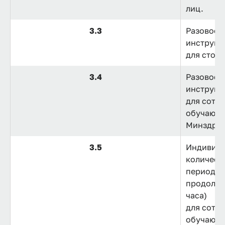
лиц.
3.3
Разовое 
инструкт
для стор
3.4
Разовое 
инструкт
для сотру
обучающи
Минздрав
3.5
Индивиду
количест
период 1
продолжи
часа)
для сотру
обучающи