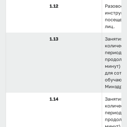
1.12
Разовое 
инструкт
посещени
лиц.
1.13
Занятия 
количест
период 1
продолжи
минут)
для сотру
обучающи
Минздрав
1.14
Занятия 
количест
период 1
продолжи
минут) дл