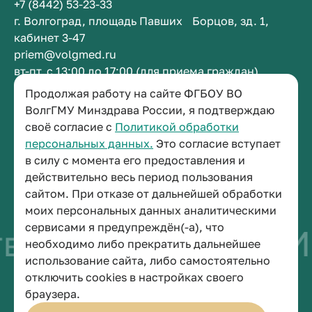
+7 (8442) 53-23-33
г. Волгоград, площадь Павших Борцов, зд. 1,
кабинет 3-47
priem@volgmed.ru
вт-пт, с 13:00 до 17:00 (для приема граждан)
Продолжая работу на сайте ФГБОУ ВО
Приемная ректора
ВолгГМУ Минздрава России, я подтверждаю
своё согласие с
Политикой обработки
+7 (8442) 38-50-05
персональных данных.
Это согласие вступает
г. Волгоград, площадь Павших Борцов, зд. 1,
в силу с момента его предоставления и
кабинет 3-11
действительно весь период пользования
post@volgmed.ru
сайтом. При отказе от дальнейшей обработки
пн-пт, с 08.30 до 17.00 (перерыв с 12.30 до 13.00)
моих персональных данных аналитическими
сервисами я предупреждён(-а), что
во быть врачом
Ис
необходимо либо прекратить дальнейшее
использование сайта, либо самостоятельно
отключить cookies в настройках своего
© 2026 Волгоградский государственный медицинский университет
браузера.
Политика конфиденциальности