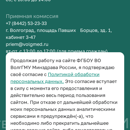
Приемная комиссия
+7 (8442) 53-23-33
г. Волгоград, площадь Павших Борцов, зд. 1,
кабинет 3-47
priem@volgmed.ru
вт-пт, с 13:00 до 17:00 (для приема граждан)
Продолжая работу на сайте ФГБОУ ВО
Приемная ректора
ВолгГМУ Минздрава России, я подтверждаю
своё согласие с
Политикой обработки
+7 (8442) 38-50-05
персональных данных.
Это согласие вступает
г. Волгоград, площадь Павших Борцов, зд. 1,
в силу с момента его предоставления и
кабинет 3-11
действительно весь период пользования
post@volgmed.ru
сайтом. При отказе от дальнейшей обработки
пн-пт, с 08.30 до 17.00 (перерыв с 12.30 до 13.00)
моих персональных данных аналитическими
сервисами я предупреждён(-а), что
во быть врачом
И
необходимо либо прекратить дальнейшее