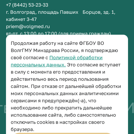
+7 (8442) 53-23-33
г. Волгоград, площадь Павших Борцов, зд. 1,
кабинет 3-47
priem@volgmed.ru
вт-пт, с 13:00 до 17:00 (для приема граждан)
Продолжая работу на сайте ФГБОУ ВО
Приемная ректора
ВолгГМУ Минздрава России, я подтверждаю
своё согласие с
Политикой обработки
+7 (8442) 38-50-05
персональных данных.
Это согласие вступает
г. Волгоград, площадь Павших Борцов, зд. 1,
в силу с момента его предоставления и
кабинет 3-11
действительно весь период пользования
post@volgmed.ru
сайтом. При отказе от дальнейшей обработки
пн-пт, с 08.30 до 17.00 (перерыв с 12.30 до 13.00)
моих персональных данных аналитическими
сервисами я предупреждён(-а), что
во быть врачом
И
необходимо либо прекратить дальнейшее
использование сайта, либо самостоятельно
отключить cookies в настройках своего
© 2026 Волгоградский государственный медицинский университет
браузера.
Политика конфиденциальности