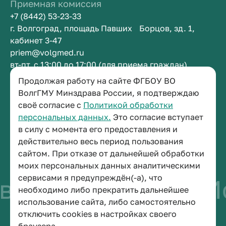
Приемная комиссия
+7 (8442) 53-23-33
г. Волгоград, площадь Павших Борцов, зд. 1,
кабинет 3-47
priem@volgmed.ru
вт-пт, с 13:00 до 17:00 (для приема граждан)
Продолжая работу на сайте ФГБОУ ВО
Приемная ректора
ВолгГМУ Минздрава России, я подтверждаю
своё согласие с
Политикой обработки
+7 (8442) 38-50-05
персональных данных.
Это согласие вступает
г. Волгоград, площадь Павших Борцов, зд. 1,
в силу с момента его предоставления и
кабинет 3-11
действительно весь период пользования
post@volgmed.ru
сайтом. При отказе от дальнейшей обработки
пн-пт, с 08.30 до 17.00 (перерыв с 12.30 до 13.00)
моих персональных данных аналитическими
сервисами я предупреждён(-а), что
во быть врачом
Ис
необходимо либо прекратить дальнейшее
использование сайта, либо самостоятельно
отключить cookies в настройках своего
© 2026 Волгоградский государственный медицинский университет